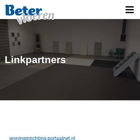
Linkpartners
woninginrichting.portaalnet.nl